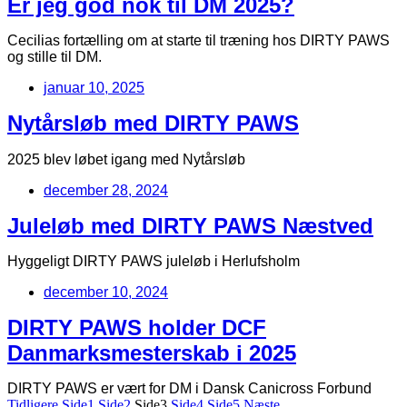
Er jeg god nok til DM 2025?
Cecilias fortælling om at starte til træning hos DIRTY PAWS
og stille til DM.
januar 10, 2025
Nytårsløb med DIRTY PAWS
2025 blev løbet igang med Nytårsløb
december 28, 2024
Juleløb med DIRTY PAWS Næstved
Hyggeligt DIRTY PAWS juleløb i Herlufsholm
december 10, 2024
DIRTY PAWS holder DCF
Danmarksmesterskab i 2025
DIRTY PAWS er vært for DM i Dansk Canicross Forbund
Tidligere
Side
1
Side
2
Side
3
Side
4
Side
5
Næste