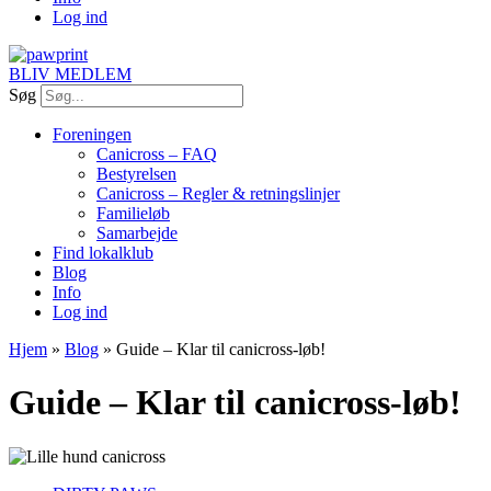
Log ind
BLIV MEDLEM
Søg
Foreningen
Canicross – FAQ
Bestyrelsen
Canicross – Regler & retningslinjer
Familieløb
Samarbejde
Find lokalklub
Blog
Info
Log ind
Hjem
»
Blog
»
Guide – Klar til canicross-løb!
Guide – Klar til canicross-løb!