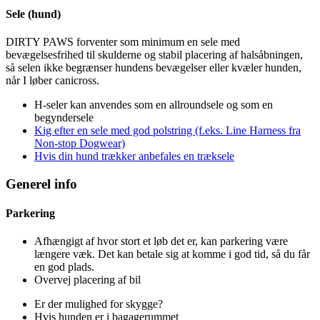
Sele (hund)
DIRTY PAWS forventer som minimum en sele med
bevægelsesfrihed til skulderne og stabil placering af halsåbningen,
så selen ikke begrænser hundens bevægelser eller kvæler hunden,
når I løber canicross.
H-seler kan anvendes som en allroundsele og som en
begyndersele
Kig efter en sele med god polstring (f.eks. Line Harness fra
Non-stop Dogwear)
Hvis din hund trækker anbefales en træksele
Generel info
Parkering
Afhængigt af hvor stort et løb det er, kan parkering være
længere væk. Det kan betale sig at komme i god tid, så du får
en god plads.
Overvej placering af bil
Er der mulighed for skygge?
Hvis hunden er i bagagerummet