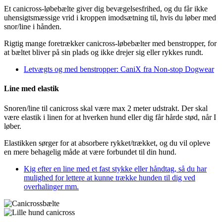
Et canicross-løbebælte giver dig bevægelsesfrihed, og du får ikke
uhensigtsmæssige vrid i kroppen imodsætning til, hvis du løber med
snor/line i hånden.
Rigtig mange foretrækker canicross-løbebælter med benstropper, for
at bæltet bliver på sin plads og ikke drejer sig eller rykkes rundt.
Letvægts og med benstropper: CaniX fra Non-stop Dogwear
Line med elastik
Snoren/line til canicross skal være max 2 meter udstrakt. Der skal
være elastik i linen for at hverken hund eller dig får hårde stød, når I
løber.
Elastikken sørger for at absorbere rykket/trækket, og du vil opleve
en mere behagelig måde at være forbundet til din hund.
Kig efter en line med et fast stykke eller håndtag, så du har
mulighed for lettere at kunne trække hunden til dig ved
overhalinger mm.