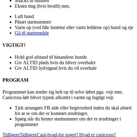
Snacks til hunden
Ekstra ting (hvis bestilt) mm.
Luft hund
Påsæt startnummer
Varm op (ved lille luntetur eller varm leddene op) hund og eje
Gå til startområde
VIGTIGT!
Hold god afstand til hinandens hunde
Giv ALTID plads hvis du bliver overhalet
Giv ALTID lyd/signal hvis du vil overhale
PROGRAM
Programmet kan ændre sig helt op til selve løbet pga. vejr mm.
Canicross-løb bliver typisk afkortet i varmt og fugtigt vejr.
Tjek arrangørs FB side eller begivenhed inden du skal afsted
for at se om der er kommet ændringer.
Spørg når du henter startnummer om der er ændringer i
programmet
Tidligere
Tidligere
Cani-hvad-for noget? Hvad er canicross?