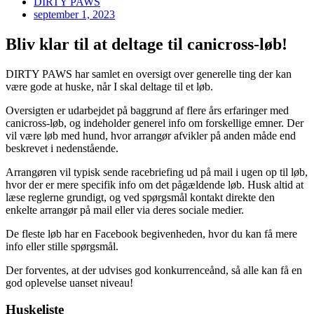
DIRTY PAWS
september 1, 2023
Bliv klar til at deltage til canicross-løb!
DIRTY PAWS har samlet en oversigt over generelle ting der kan
være gode at huske, når I skal deltage til et løb.
Oversigten er udarbejdet på baggrund af flere års erfaringer med
canicross-løb, og indeholder generel info om forskellige emner. Der
vil være løb med hund, hvor arrangør afvikler på anden måde end
beskrevet i nedenstående.
Arrangøren vil typisk sende racebriefing ud på mail i ugen op til løb,
hvor der er mere specifik info om det pågældende løb. Husk altid at
læse reglerne grundigt, og ved spørgsmål kontakt direkte den
enkelte arrangør på mail eller via deres sociale medier.
De fleste løb har en Facebook begivenheden, hvor du kan få mere
info eller stille spørgsmål.
Der forventes, at der udvises god konkurrenceånd, så alle kan få en
god oplevelse uanset niveau!
Huskeliste