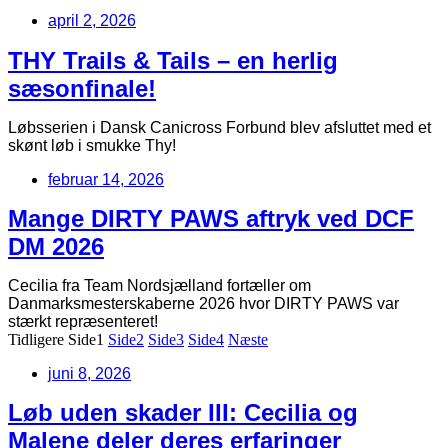
april 2, 2026
THY Trails & Tails – en herlig
sæsonfinale!
Løbsserien i Dansk Canicross Forbund blev afsluttet med et
skønt løb i smukke Thy!
februar 14, 2026
Mange DIRTY PAWS aftryk ved DCF
DM 2026
Cecilia fra Team Nordsjælland fortæller om
Danmarksmesterskaberne 2026 hvor DIRTY PAWS var
stærkt repræsenteret!
Tidligere
Side
1
Side
2
Side
3
Side
4
Næste
juni 8, 2026
Løb uden skader III: Cecilia og
Malene deler deres erfaringer