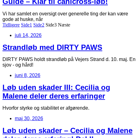
Guide – Klar til canicross-løb!
Vi har samlet en oversigt over generelle ting der kan være
gode at huske, når
Tidligere
Side
1
Side
2
Side
3
Næste
juli 14, 2026
Strandløb med DIRTY PAWS
DIRTY PAWS holdt strandløb på Vejers Strand d. 10. maj. En
sjov - og hård!
juni 8, 2026
Løb uden skader III: Cecilia og
Malene deler deres erfaringer
Hvorfor styrke og stabilitet er afgørende.
maj 30, 2026
Løb uden skader – Cecilia og Malene