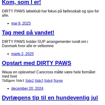
Kom, som I er!
DIRTY PAWS løbeklub har fokus på fællesskab og sjov for
alle.
maj 8, 2025
Tag med på vandet!
DIRTY PAWS holder SUP arrangementer rundt om i
Danmark hvor alle er velkomne
marts 2, 2025
Opstart med DIRTY PAWS
Wauw en oplevelse! Canicross måtte være hele formålet
med livet
Tidligere
Side
1
Side
2
Side
3
Side
4
Næste
december 20, 2024
Dyrlægens tip til en hundevenlig jul