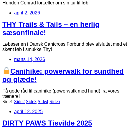
Hunden Conrad fortæller om sin tur til løb!
april 2, 2026
THY Trails & Tails – en herlig
sæsonfinale!
Løbsserien i Dansk Canicross Forbund blev afsluttet med et
skønt løb i smukke Thy!
marts 14, 2026
Canihike: powerwalk for sundhed
og glæde!
Få gode råd til canihike (powerwalk med hund) fra vores
trænere!
Side
1
Side
2
Side
3
Side
4
Side
5
april 12, 2025
DIRTY PAWS Tisvilde 2025