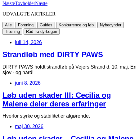
Næste
Tovholder
Næste
UDVALGTE ARTIKLER
Alle
Forening
Guides
Konkurrence og løb
Nybegynder
Træning
Råd fra dyrlægen
juli 14, 2026
Strandløb med DIRTY PAWS
DIRTY PAWS holdt strandløb på Vejers Strand d. 10. maj. En
sjov - og hård!
juni 8, 2026
Løb uden skader III: Cecilia og
Malene deler deres erfaringer
Hvorfor styrke og stabilitet er afgørende.
maj 30, 2026
Løb uden skader – Cecilia og Malene