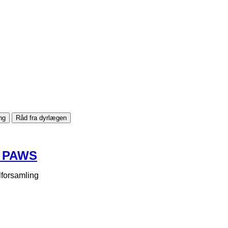
ng
Råd fra dyrlægen
Y PAWS
lforsamling