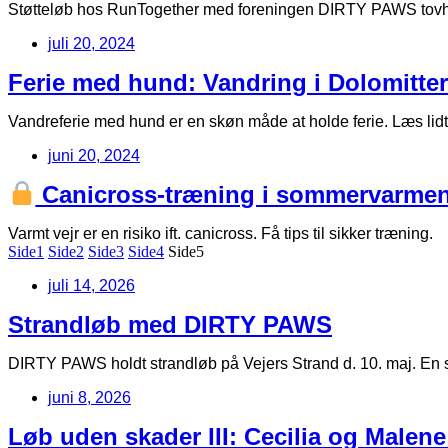
Støtteløb hos RunTogether med foreningen DIRTY PAWS tovhol
juli 20, 2024
Ferie med hund: Vandring i Dolomitte
Vandreferie med hund er en skøn måde at holde ferie. Læs lidt 
juni 20, 2024
Canicross-træning i sommervarmen.
Varmt vejr er en risiko ift. canicross. Få tips til sikker træning.
Side
1
Side
2
Side
3
Side
4
Side
5
juli 14, 2026
Strandløb med DIRTY PAWS
DIRTY PAWS holdt strandløb på Vejers Strand d. 10. maj. En s
juni 8, 2026
Løb uden skader III: Cecilia og Malene