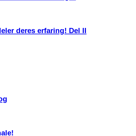
ler deres erfaring! Del II
bog
ale!