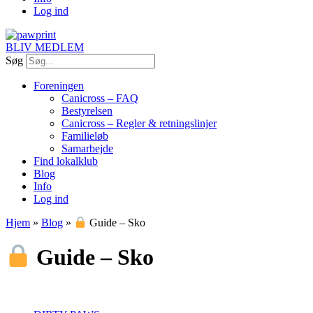
Log ind
BLIV MEDLEM
Søg
Foreningen
Canicross – FAQ
Bestyrelsen
Canicross – Regler & retningslinjer
Familieløb
Samarbejde
Find lokalklub
Blog
Info
Log ind
Hjem
»
Blog
»
Guide – Sko
Guide – Sko