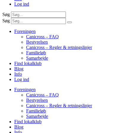
Log ind
Søg
Søg
Foreningen
Canicross – FAQ
Bestyrelsen
Canicross – Regler & retningslinjer
Familieløb
Samarbejde
Find lokalklub
Blog
Info
Log ind
Foreningen
Canicross – FAQ
Bestyrelsen
Canicross – Regler & retningslinjer
Familieløb
Samarbejde
Find lokalklub
Blog
Info