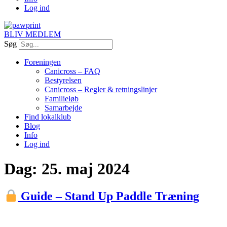
Log ind
BLIV MEDLEM
Søg
Foreningen
Canicross – FAQ
Bestyrelsen
Canicross – Regler & retningslinjer
Familieløb
Samarbejde
Find lokalklub
Blog
Info
Log ind
Dag:
25. maj 2024
Guide – Stand Up Paddle Træning