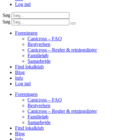
Log ind
Søg
Søg
Foreningen
Canicross – FAQ
Bestyrelsen
Canicross – Regler & retningslinjer
Familieløb
Samarbejde
Find lokalklub
Blog
Info
Log ind
Foreningen
Canicross – FAQ
Bestyrelsen
Canicross – Regler & retningslinjer
Familieløb
Samarbejde
Find lokalklub
Blog
Info