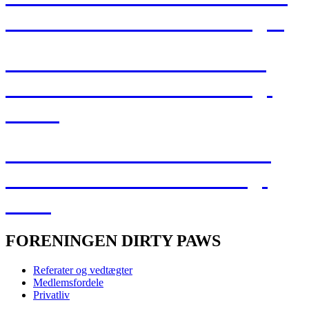
Malene deler deres erfaringer
Løb uden skader – Cecilia og
Malene deler deres erfaring!
Del II
Løb uden skader – Malene og
Cecilia deler deres erfaring!
Del I
FORENINGEN DIRTY PAWS
Referater og vedtægter
Medlemsfordele
Privatliv