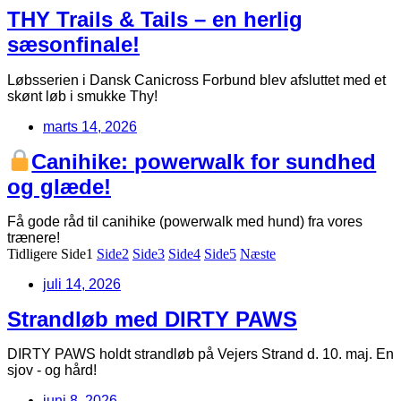
THY Trails & Tails – en herlig
sæsonfinale!
Løbsserien i Dansk Canicross Forbund blev afsluttet med et
skønt løb i smukke Thy!
marts 14, 2026
Canihike: powerwalk for sundhed
og glæde!
Få gode råd til canihike (powerwalk med hund) fra vores
trænere!
Tidligere
Side
1
Side
2
Side
3
Side
4
Side
5
Næste
juli 14, 2026
Strandløb med DIRTY PAWS
DIRTY PAWS holdt strandløb på Vejers Strand d. 10. maj. En
sjov - og hård!
juni 8, 2026