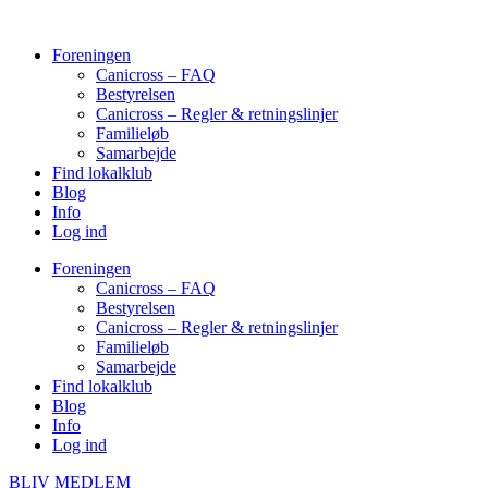
Videre
til
Foreningen
indhold
Canicross – FAQ
Bestyrelsen
Canicross – Regler & retningslinjer
Familieløb
Samarbejde
Find lokalklub
Blog
Info
Log ind
Foreningen
Canicross – FAQ
Bestyrelsen
Canicross – Regler & retningslinjer
Familieløb
Samarbejde
Find lokalklub
Blog
Info
Log ind
BLIV MEDLEM