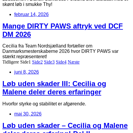
skønt løb i smukke Thy!
februar 14, 2026
Mange DIRTY PAWS aftryk ved DCF
DM 2026
Cecilia fra Team Nordsjælland fortæller om
Danmarksmesterskaberne 2026 hvor DIRTY PAWS var
stærkt repræsenteret!
Tidligere
Side
1
Side
2
Side
3
Side
4
Næste
juni 8, 2026
Løb uden skader III: Cecilia og
Malene deler deres erfaringer
Hvorfor styrke og stabilitet er afgørende.
maj 30, 2026
Løb uden skader – Cecilia og Malene