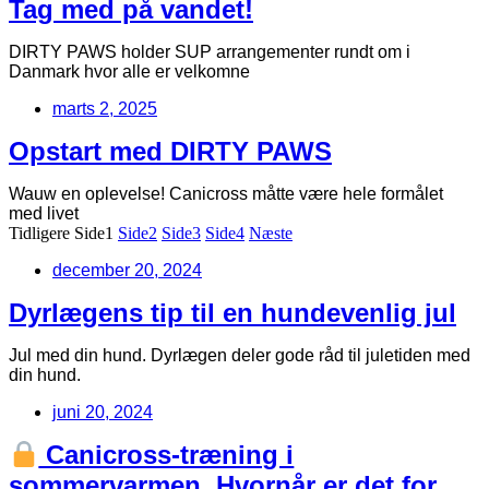
Tag med på vandet!
DIRTY PAWS holder SUP arrangementer rundt om i
Danmark hvor alle er velkomne
marts 2, 2025
Opstart med DIRTY PAWS
Wauw en oplevelse! Canicross måtte være hele formålet
med livet
Tidligere
Side
1
Side
2
Side
3
Side
4
Næste
december 20, 2024
Dyrlægens tip til en hundevenlig jul
Jul med din hund. Dyrlægen deler gode råd til juletiden med
din hund.
juni 20, 2024
Canicross-træning i
sommervarmen. Hvornår er det for