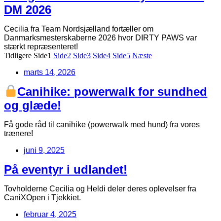
DM 2026
Cecilia fra Team Nordsjælland fortæller om
Danmarksmesterskaberne 2026 hvor DIRTY PAWS var
stærkt repræsenteret!
Tidligere
Side
1
Side
2
Side
3
Side
4
Side
5
Næste
marts 14, 2026
Canihike: powerwalk for sundhed
og glæde!
Få gode råd til canihike (powerwalk med hund) fra vores
trænere!
juni 9, 2025
På eventyr i udlandet!
Tovholderne Cecilia og Heldi deler deres oplevelser fra
CaniXOpen i Tjekkiet.
februar 4, 2025