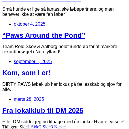
Små hunde er lige så fantastiske løbepartnere, og man
behøver ikke at være “en løber”
oktober 4, 2025
“Paws Around the Pond”
Team Rold Skov & Aalborg holdt rundeløb for at markere
rekordforsøget i Nordjylland!
september 1, 2025
Kom, som I er!
DIRTY PAWS løbeklub har fokus på fællesskab og sjov for
alle.
marts 28, 2025
Fra lokalklub til DM 2025
Efter DM sidder jeg nu tilbage med én tanke: Hvor er vi seje!
Tidligere
Side
1
Side
2
Side
3
Næste