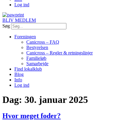
Log ind
BLIV MEDLEM
Søg
Foreningen
Canicross – FAQ
Bestyrelsen
Canicross – Regler & retningslinjer
Familieløb
Samarbejde
Find lokalklub
Blog
Info
Log ind
Dag:
30. januar 2025
Hvor meget foder?