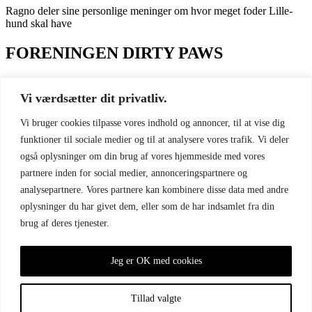
Ragno deler sine personlige meninger om hvor meget foder Lille-
hund skal have
FORENINGEN DIRTY PAWS
Referater og vedtægter
Medlemsfordele
Vi værdsætter dit privatliv.
Privatliv
Vi bruger cookies tilpasse vores indhold og annoncer, til at vise dig
GENVEJE
funktioner til sociale medier og til at analysere vores trafik. Vi deler
også oplysninger om din brug af vores hjemmeside med vores
Virtuelt klubhus (Facebook)
partnere inden for social medier, annonceringspartnere og
Løbskalender
analysepartnere. Vores partnere kan kombinere disse data med andre
SOCIALE MEDIER
oplysninger du har givet dem, eller som de har indsamlet fra din
brug af deres tjenester.
DIRTY PAWS - Facebook
DIRTY PAWS - Instagram
Jeg er OK med cookies
KONTAKT
Tillad valgte
info@dirtypawscanicross.dk