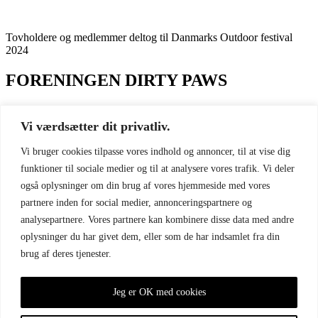
Tovholdere og medlemmer deltog til Danmarks Outdoor festival
2024
FORENINGEN DIRTY PAWS
Referater og vedtægter
Medlemsfordele
Vi værdsætter dit privatliv.
Privatliv
Vi bruger cookies tilpasse vores indhold og annoncer, til at vise dig
GENVEJE
funktioner til sociale medier og til at analysere vores trafik. Vi deler
også oplysninger om din brug af vores hjemmeside med vores
Virtuelt klubhus (Facebook)
partnere inden for social medier, annonceringspartnere og
Løbskalender
analysepartnere. Vores partnere kan kombinere disse data med andre
SOCIALE MEDIER
oplysninger du har givet dem, eller som de har indsamlet fra din
brug af deres tjenester.
DIRTY PAWS - Facebook
DIRTY PAWS - Instagram
Jeg er OK med cookies
KONTAKT