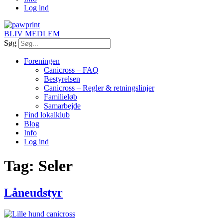
Log ind
BLIV MEDLEM
Søg
Foreningen
Canicross – FAQ
Bestyrelsen
Canicross – Regler & retningslinjer
Familieløb
Samarbejde
Find lokalklub
Blog
Info
Log ind
Tag:
Seler
Låneudstyr