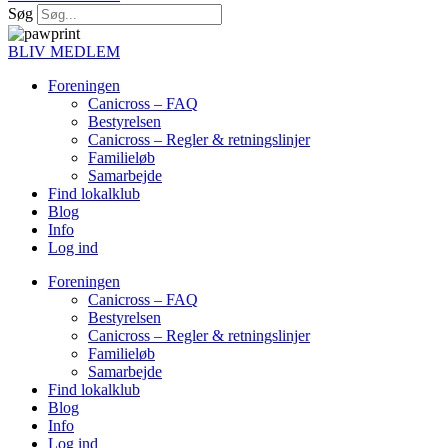
Søg
BLIV MEDLEM
Foreningen
Canicross – FAQ
Bestyrelsen
Canicross – Regler & retningslinjer
Familieløb
Samarbejde
Find lokalklub
Blog
Info
Log ind
Foreningen
Canicross – FAQ
Bestyrelsen
Canicross – Regler & retningslinjer
Familieløb
Samarbejde
Find lokalklub
Blog
Info
Log ind