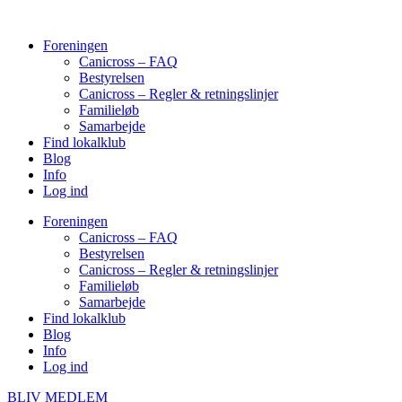
Videre
til
Foreningen
indhold
Canicross – FAQ
Bestyrelsen
Canicross – Regler & retningslinjer
Familieløb
Samarbejde
Find lokalklub
Blog
Info
Log ind
Foreningen
Canicross – FAQ
Bestyrelsen
Canicross – Regler & retningslinjer
Familieløb
Samarbejde
Find lokalklub
Blog
Info
Log ind
BLIV MEDLEM