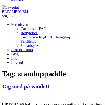
BLIV MEDLEM
Søg
Foreningen
Canicross – FAQ
Bestyrelsen
Canicross – Regler & retningslinjer
Familieløb
Samarbejde
Find lokalklub
Blog
Info
Log ind
Tag:
standuppaddle
Tag med på vandet!
DIRTY PAWS holder SUP arrangementer rundt om i Danmark hvor al