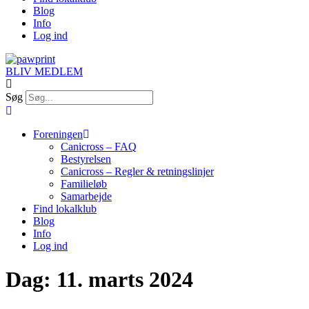
Blog
Info
Log ind
BLIV MEDLEM
Søg
Foreningen
Canicross – FAQ
Bestyrelsen
Canicross – Regler & retningslinjer
Familieløb
Samarbejde
Find lokalklub
Blog
Info
Log ind
Dag:
11. marts 2024