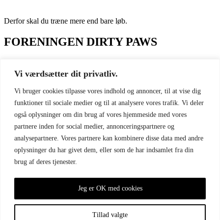
Derfor skal du træne mere end bare løb.
FORENINGEN DIRTY PAWS
Referater og vedtægter
Medlemsfordele
Vi værdsætter dit privatliv.
Privatliv
Vi bruger cookies tilpasse vores indhold og annoncer, til at vise dig
GENVEJE
funktioner til sociale medier og til at analysere vores trafik. Vi deler
også oplysninger om din brug af vores hjemmeside med vores
Virtuelt klubhus (Facebook)
partnere inden for social medier, annonceringspartnere og
Løbskalender
analysepartnere. Vores partnere kan kombinere disse data med andre
SOCIALE MEDIER
oplysninger du har givet dem, eller som de har indsamlet fra din
brug af deres tjenester.
DIRTY PAWS - Facebook
DIRTY PAWS - Instagram
Jeg er OK med cookies
KONTAKT
Tillad valgte