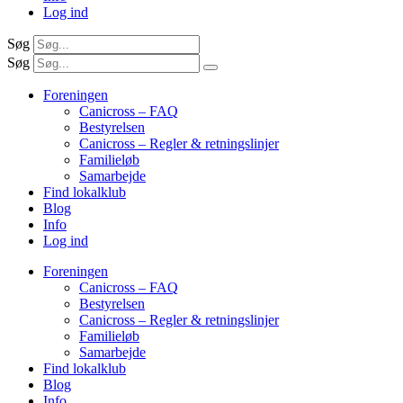
Log ind
Søg
Søg
Foreningen
Canicross – FAQ
Bestyrelsen
Canicross – Regler & retningslinjer
Familieløb
Samarbejde
Find lokalklub
Blog
Info
Log ind
Foreningen
Canicross – FAQ
Bestyrelsen
Canicross – Regler & retningslinjer
Familieløb
Samarbejde
Find lokalklub
Blog
Info