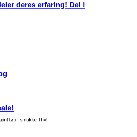
ler deres erfaring! Del I
bog
ale!
kønt løb i smukke Thy!