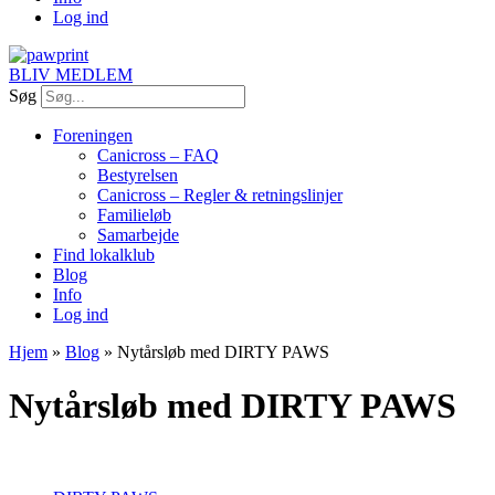
Log ind
BLIV MEDLEM
Søg
Foreningen
Canicross – FAQ
Bestyrelsen
Canicross – Regler & retningslinjer
Familieløb
Samarbejde
Find lokalklub
Blog
Info
Log ind
Hjem
»
Blog
»
Nytårsløb med DIRTY PAWS
Nytårsløb med DIRTY PAWS