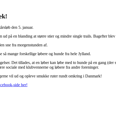
æk!
årsløb den 5. januar.
d på en blanding at større stier og mindre single trails. Bagefter blev
en sne fra morgenstunden af.
se så mange forskellige løbere og hunde fra hele Jylland.
r. Det tillades, at en løber kan løbe med to hunde på en gang (der skal
ære sociale med klubvennerne og løbere fra andre foreninger.
er gerne vil ud og opleve smukke ruter rundt omkring i Danmark!
cebook-side her!