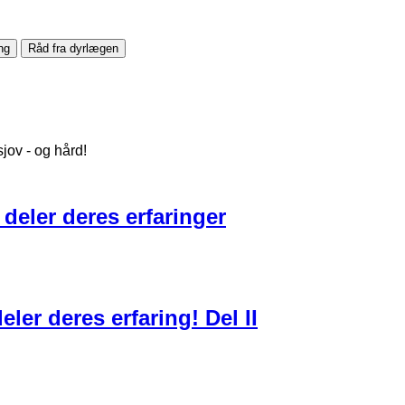
ng
Råd fra dyrlægen
jov - og hård!
 deler deres erfaringer
ler deres erfaring! Del II