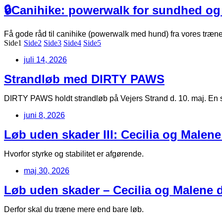
🔒Canihike: powerwalk for sundhed og
Få gode råd til canihike (powerwalk med hund) fra vores træne
Side
1
Side
2
Side
3
Side
4
Side
5
juli 14, 2026
Strandløb med DIRTY PAWS
DIRTY PAWS holdt strandløb på Vejers Strand d. 10. maj. En s
juni 8, 2026
Løb uden skader III: Cecilia og Malene
Hvorfor styrke og stabilitet er afgørende.
maj 30, 2026
Løb uden skader – Cecilia og Malene de
Derfor skal du træne mere end bare løb.