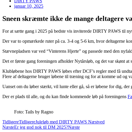
DIRTY PAWS
januar 10, 2025
Sneen skræmte ikke de mange deltagere v
For at sætte gang i 2025 på bedste vis inviterede DIRTY PAWS til nyt
Der var to opmærkede ruter på ca. 3-4 og 5-6 km, hvor deltagerne kom u
Stævnepladsen var ved “Vinterens Hjerte” og passede med den nyfald
Det er første gang foreningen afholder Nytårsløb, og det var skønt at 
Klubløbene hos DIRTY PAWS løbes efter DCF’s regler med få undtagelse
Flere af deltagerne bruger løbene til træning og for at komme ud og v
Uanset om du løber stærkt, vil lunte eller gå, så er løbene for dig, d
Der er plads til alle, og du kan finde kommende løb på foreningens
Fa
Foto: Tails by Ragno
Tidligere
Tidligere
Juleløb med DIRTY PAWS Næstved
Næste
Er jeg god nok til DM 2025?
Næste