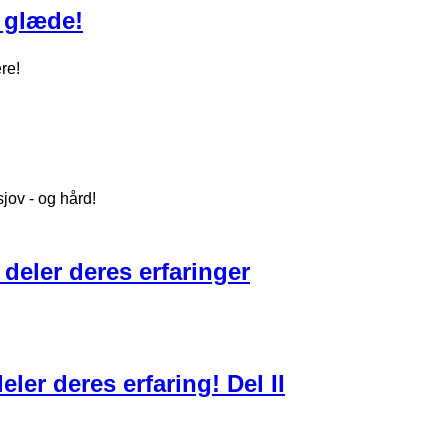
 glæde!
re!
jov - og hård!
 deler deres erfaringer
ler deres erfaring! Del II