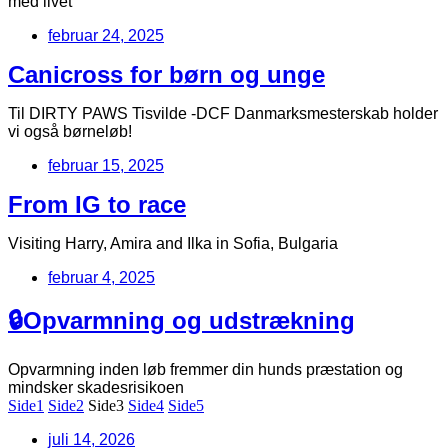
med livet
februar 24, 2025
Canicross for børn og unge
Til DIRTY PAWS Tisvilde -DCF Danmarksmesterskab holder
vi også børneløb!
februar 15, 2025
From IG to race
Visiting Harry, Amira and Ilka in Sofia, Bulgaria
februar 4, 2025
🔒Opvarmning og udstrækning
Opvarmning inden løb fremmer din hunds præstation og
mindsker skadesrisikoen
Side
1
Side
2
Side
3
Side
4
Side
5
juli 14, 2026