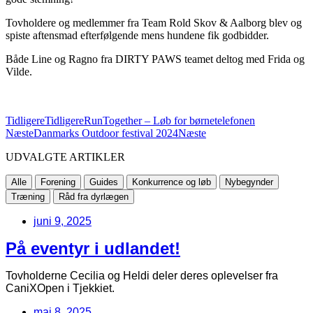
Tovholdere og medlemmer fra Team Rold Skov & Aalborg blev og
spiste aftensmad efterfølgende mens hundene fik godbidder.
Både Line og Ragno fra DIRTY PAWS teamet deltog med Frida og
Vilde.
Tidligere
Tidligere
RunTogether – Løb for børnetelefonen
Næste
Danmarks Outdoor festival 2024
Næste
UDVALGTE ARTIKLER
Alle
Forening
Guides
Konkurrence og løb
Nybegynder
Træning
Råd fra dyrlægen
juni 9, 2025
På eventyr i udlandet!
Tovholderne Cecilia og Heldi deler deres oplevelser fra
CaniXOpen i Tjekkiet.
maj 8, 2025