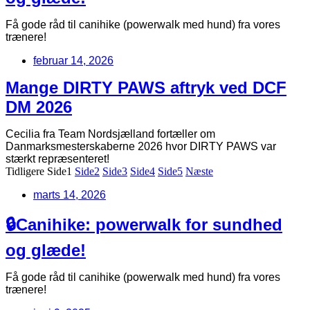
Få gode råd til canihike (powerwalk med hund) fra vores
trænere!
februar 14, 2026
Mange DIRTY PAWS aftryk ved DCF
DM 2026
Cecilia fra Team Nordsjælland fortæller om
Danmarksmesterskaberne 2026 hvor DIRTY PAWS var
stærkt repræsenteret!
Tidligere
Side
1
Side
2
Side
3
Side
4
Side
5
Næste
marts 14, 2026
🔒Canihike: powerwalk for sundhed
og glæde!
Få gode råd til canihike (powerwalk med hund) fra vores
trænere!