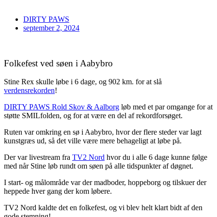
DIRTY PAWS
september 2, 2024
Folkefest ved søen i Aabybro
Stine Rex skulle løbe i 6 dage, og 902 km. for at slå
verdensrekorden
!
DIRTY PAWS Rold Skov & Aalborg
løb med et par omgange for at
støtte SMILfolden, og for at være en del af rekordforsøget.
Ruten var omkring en sø i Aabybro, hvor der flere steder var lagt
kunstgræs ud, så det ville være mere behageligt at løbe på.
Der var livestream fra
TV2 Nord
hvor du i alle 6 dage kunne følge
med når Stine løb rundt om søen på alle tidspunkter af døgnet.
I start- og målområde var der madboder, hoppeborg og tilskuer der
heppede hver gang der kom løbere.
TV2 Nord kaldte det en folkefest, og vi blev helt klart bidt af den
gode stemning!