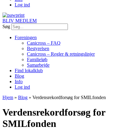
Log ind
BLIV MEDLEM
Søg
Foreningen
Canicross – FAQ
Bestyrelsen
Canicross – Regler & retningslinjer
Familieløb
Samarbejde
Find lokalklub
Blog
Info
Log ind
Hjem
»
Blog
»
Verdensrekordforsøg for SMILfonden
Verdensrekordforsøg for
SMILfonden