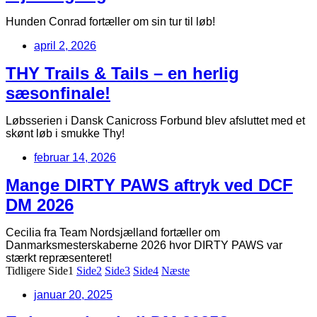
Hunden Conrad fortæller om sin tur til løb!
april 2, 2026
THY Trails & Tails – en herlig
sæsonfinale!
Løbsserien i Dansk Canicross Forbund blev afsluttet med et
skønt løb i smukke Thy!
februar 14, 2026
Mange DIRTY PAWS aftryk ved DCF
DM 2026
Cecilia fra Team Nordsjælland fortæller om
Danmarksmesterskaberne 2026 hvor DIRTY PAWS var
stærkt repræsenteret!
Tidligere
Side
1
Side
2
Side
3
Side
4
Næste
januar 20, 2025