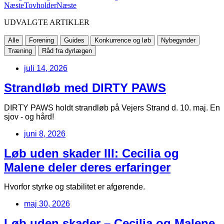
Næste
Tovholder
Næste
UDVALGTE ARTIKLER
Alle
Forening
Guides
Konkurrence og løb
Nybegynder
Træning
Råd fra dyrlægen
juli 14, 2026
Strandløb med DIRTY PAWS
DIRTY PAWS holdt strandløb på Vejers Strand d. 10. maj. En
sjov - og hård!
juni 8, 2026
Løb uden skader III: Cecilia og
Malene deler deres erfaringer
Hvorfor styrke og stabilitet er afgørende.
maj 30, 2026
Løb uden skader – Cecilia og Malene