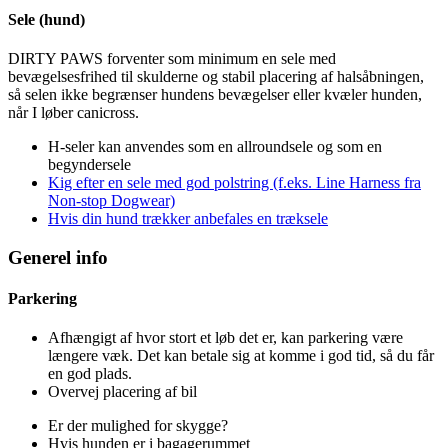
Sele (hund)
DIRTY PAWS forventer som minimum en sele med
bevægelsesfrihed til skulderne og stabil placering af halsåbningen,
så selen ikke begrænser hundens bevægelser eller kvæler hunden,
når I løber canicross.
H-seler kan anvendes som en allroundsele og som en
begyndersele
Kig efter en sele med god polstring (f.eks. Line Harness fra
Non-stop Dogwear)
Hvis din hund trækker anbefales en træksele
Generel info
Parkering
Afhængigt af hvor stort et løb det er, kan parkering være
længere væk. Det kan betale sig at komme i god tid, så du får
en god plads.
Overvej placering af bil
Er der mulighed for skygge?
Hvis hunden er i bagagerummet