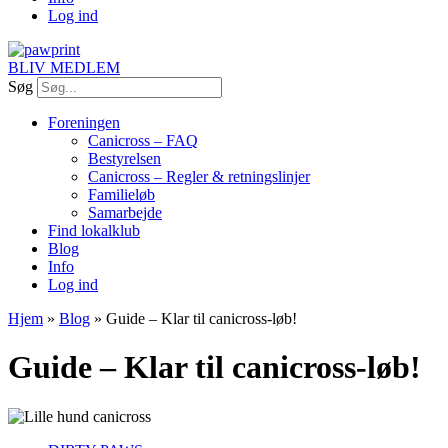
Log ind
BLIV MEDLEM
Søg
Foreningen
Canicross – FAQ
Bestyrelsen
Canicross – Regler & retningslinjer
Familieløb
Samarbejde
Find lokalklub
Blog
Info
Log ind
Hjem
»
Blog
»
Guide – Klar til canicross-løb!
Guide – Klar til canicross-løb!