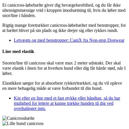
Et canicross-løbebælte giver dig bevægelsesfrihed, og du får ikke
uhensigtsmæssige vrid i kroppen imodsætning til, hvis du løber med
snor/line i hånden.
Rigtig mange foretrækker canicross-løbebælter med benstropper, for
at bæltet bliver på sin plads og ikke drejer sig eller rykkes rundt.
Letvægts og med benstropper: CaniX fra Non-stop Dogwear
Line med elastik
Snoren/line til canicross skal være max 2 meter udstrakt. Der skal
være elastik i linen for at hverken hund eller dig får hårde stød, når I
løber.
Elastikken sørger for at absorbere rykket/trækket, og du vil opleve
en mere behagelig måde at være forbundet til din hund.
Kig efter en line med et fast stykke eller håndtag, så du har
mulighed for lettere at kunne trække hunden til dig ved
overhalinger mm.