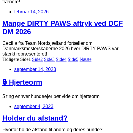
trænere!
februar 14, 2026
Mange DIRTY PAWS aftryk ved DCF
DM 2026
Cecilia fra Team Nordsjælland fortæller om
Danmarksmesterskaberne 2026 hvor DIRTY PAWS var
stærkt repræsenteret!
Tidligere
Side
1
Side
2
Side
3
Side
4
Side
5
Næste
september 14, 2023
🔒 Hjerteorm
5 ting enhver hundeejer bør vide om hjerteorm!
september 4, 2023
Holder du afstand?
Hvorfor holde afstand til andre og deres hunde?