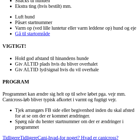
Snacks til hunden
Ekstra ting (hvis bestilt) mm.
Luft hund
Påsæt startnummer
Varm op (ved lille luntetur eller varm leddene op) hund og eje
Gå til startområde
VIGTIGT!
Hold god afstand til hinandens hunde
Giv ALTID plads hvis du bliver overhalet
Giv ALTID lyd/signal hvis du vil overhale
PROGRAM
Programmet kan ændre sig helt op til selve løbet pga. vejr mm.
Canicross-løb bliver typisk afkortet i varmt og fugtigt vejr.
Tjek arrangørs FB side eller begivenhed inden du skal afsted
for at se om der er kommet ændringer.
Spørg når du henter startnummer om der er ændringer i
programmet
Tidligere
Tidligere
Cani-hvad-for noget? Hvad er canicross?