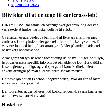
DIRTY PAWS
september 1, 2023
Bliv klar til at deltage til canicross-løb!
DIRTY PAWS har samlet en oversigt over generelle ting der kan
være gode at huske, når I skal deltage til et løb.
Oversigten er udarbejdet på baggrund af flere års erfaringer med
canicross-løb, og indeholder generel info om forskellige emner. Der
vil være løb med hund, hvor arrangør afvikler på anden måde end
beskrevet i nedenstående.
Arrangøren vil typisk sende racebriefing ud på mail i ugen op til løb,
hvor der er mere specifik info om det pågældende løb. Husk altid at
læse reglerne grundigt, og ved spørgsmål kontakt direkte den
enkelte arrangør på mail eller via deres sociale medier.
De fleste løb har en Facebook begivenheden, hvor du kan få mere
info eller stille spørgsmål.
Der forventes, at der udvises god konkurrenceånd, så alle kan få en
god oplevelse uanset niveau!
Huskeliste