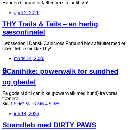
Hunden Conrad fortæller om sin tur til løb!
april 2, 2026
THY Trails & Tails – en herlig
sæsonfinale!
Løbsserien i Dansk Canicross Forbund blev afsluttet med et
skønt løb i smukke Thy!
marts 14, 2026
🔒Canihike: powerwalk for sundhed
og glæde!
Få gode råd til canihike (powerwalk med hund) fra vores
trænere!
Side
1
Side
2
Side
3
Side
4
Side
5
juli 14, 2026
Strandløb med DIRTY PAWS