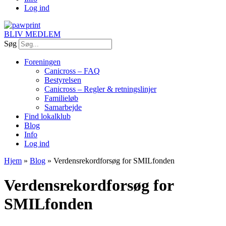
Log ind
BLIV MEDLEM
Søg
Foreningen
Canicross – FAQ
Bestyrelsen
Canicross – Regler & retningslinjer
Familieløb
Samarbejde
Find lokalklub
Blog
Info
Log ind
Hjem
»
Blog
»
Verdensrekordforsøg for SMILfonden
Verdensrekordforsøg for
SMILfonden