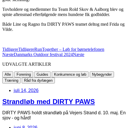
Tovholdere og medlemmer fra Team Rold Skov & Aalborg blev og
spiste aftensmad efterfølgende mens hundene fik godbidder.
Både Line og Ragno fra DIRTY PAWS teamet deltog med Frida og
Vilde.
Tidligere
Tidligere
RunTogether – Løb for børnetelefonen
Næste
Danmarks Outdoor festival 2024
Næste
UDVALGTE ARTIKLER
Alle
Forening
Guides
Konkurrence og løb
Nybegynder
Træning
Råd fra dyrlægen
juli 14, 2026
Strandløb med DIRTY PAWS
DIRTY PAWS holdt strandløb på Vejers Strand d. 10. maj. En
sjov - og hård!
juni 8, 2026