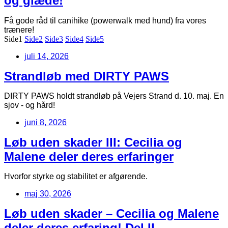
og glæde!
Få gode råd til canihike (powerwalk med hund) fra vores
trænere!
Side
1
Side
2
Side
3
Side
4
Side
5
juli 14, 2026
Strandløb med DIRTY PAWS
DIRTY PAWS holdt strandløb på Vejers Strand d. 10. maj. En
sjov - og hård!
juni 8, 2026
Løb uden skader III: Cecilia og
Malene deler deres erfaringer
Hvorfor styrke og stabilitet er afgørende.
maj 30, 2026
Løb uden skader – Cecilia og Malene
deler deres erfaring! Del II