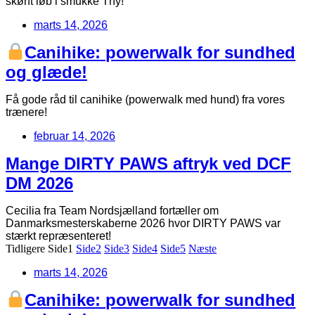
skønt løb i smukke Thy!
marts 14, 2026
Canihike: powerwalk for sundhed
og glæde!
Få gode råd til canihike (powerwalk med hund) fra vores
trænere!
februar 14, 2026
Mange DIRTY PAWS aftryk ved DCF
DM 2026
Cecilia fra Team Nordsjælland fortæller om
Danmarksmesterskaberne 2026 hvor DIRTY PAWS var
stærkt repræsenteret!
Tidligere
Side
1
Side
2
Side
3
Side
4
Side
5
Næste
marts 14, 2026
Canihike: powerwalk for sundhed