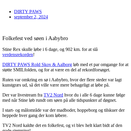
DIRTY PAWS
september 2, 2024
Folkefest ved søen i Aabybro
Stine Rex skulle løbe i 6 dage, og 902 km. for at slå
verdensrekorden
!
DIRTY PAWS Rold Skov & Aalborg
løb med et par omgange for at
støtte SMILfolden, og for at være en del af rekordforsøget.
Ruten var omkring en sø i Aabybro, hvor der flere steder var lagt
kunstgræs ud, så det ville være mere behageligt at løbe på.
Der var livestream fra
TV2 Nord
hvor du i alle 6 dage kunne følge
med når Stine løb rundt om søen på alle tidspunkter af døgnet.
I start- og målområde var der madboder, hoppeborg og tilskuer der
heppede hver gang der kom løbere.
TV2 Nord kaldte det en folkefest, og vi blev helt klart bidt af den
gode stemning!