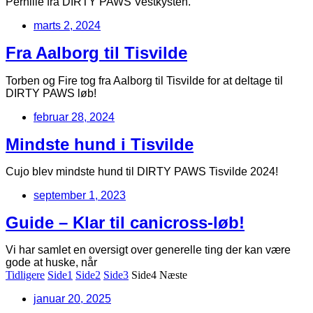
Pernille fra DIRTY PAWS Vestkysten.
marts 2, 2024
Fra Aalborg til Tisvilde
Torben og Fire tog fra Aalborg til Tisvilde for at deltage til
DIRTY PAWS løb!
februar 28, 2024
Mindste hund i Tisvilde
Cujo blev mindste hund til DIRTY PAWS Tisvilde 2024!
september 1, 2023
Guide – Klar til canicross-løb!
Vi har samlet en oversigt over generelle ting der kan være
gode at huske, når
Tidligere
Side
1
Side
2
Side
3
Side
4
Næste
januar 20, 2025