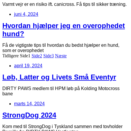
Varmt vejr er en risiko ift. canicross. Få tips til sikker træning.
juni 4, 2024
Hvordan hjælper jeg en overophedet
hund?
Få de vigtigste tips til hvordan du bedst hjælper en hund,
som er overophedet
Tidligere
Side
1
Side
2
Side
3
Næste
april 19, 2024
Løb, Latter og Livets Små Eventyr
DIRTY PAWS medlem til HPM løb på Kolding Motocross
bane
marts 14, 2024
StrongDog 2024
Kom med til StrongDog i Tyskland sammen med tovholder